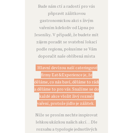
Bude nám ctí a radostí pro vás
připravit zážitkovou
gastronomickou akci s živým
vařením kdekoliv od Lipna po
Jeseníky.. V případě, že budete mít
zájem poradit se svatební lokací
podle regionu, pokusíme se Vám
doporučit naše oblíbená místa
Hlavní devízou naší cateringové
firmy Eat&Experience je, že
děláme, co nás baví, děláme to rádi
a děláme to pro vás. Snažíme se do
každé akce vložit živý rozměr
vaření, protože jídlo je zážitek.
Níže se prosím nechte inspirovat
lehkou ukázkou našich akcí… Dle
rozsahu a typologie jednotlivých