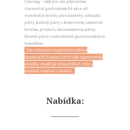
Catering – rádi pro vás připravíme
slavnostní gastronomické akce od
svatebních hostin, přes bankety, zahradní
párty, koktejl párty s koncertem, smuteční
hostinu, promoci, narozeninovou párty,
firemní párty s interaktivní gastronomickou
tematikou
Zde naleznete inspirativní náhled
degustačních menu, které zde reprezentují
skladby chodů na téma drůbež, ryby a
seafood, vepřové a hovězí..
Nabídka: