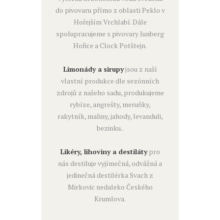
do pivovaru přímo z oblasti Peklo v
Hořejším Vrchlabí. Dále
spolupracujeme s pivovary Junberg
Hořice a Clock Potštejn.
Limonády a sirupy
jsou z naší
vlastní produkce dle sezónních
zdrojů z našeho sadu, produkujeme
rybíze, angrešty, meruňky,
rakytník, maliny, jahody, levanduli,
bezinku..
Likéry, lihoviny a destiláty
pro
nás destiluje vyjímečná, odvážná a
jedinečná destilérka Svach z
Mirkovic nedaleko Českého
Krumlova.