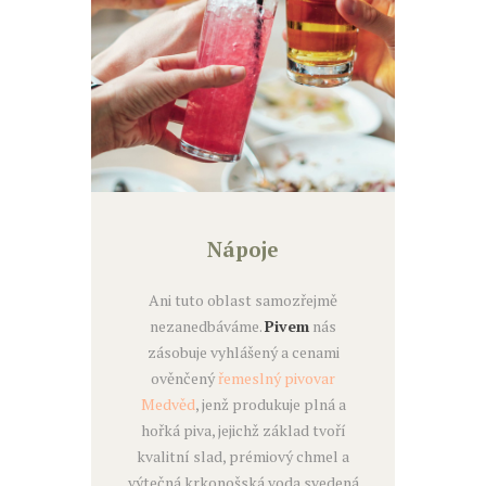
Nápoje
Ani tuto oblast samozřejmě
nezanedbáváme.
Pivem
nás
zásobuje vyhlášený a cenami
ověnčený
řemeslný pivovar
Medvěd
, jenž produkuje plná a
hořká piva, jejichž základ tvoří
kvalitní slad, prémiový chmel a
výtečná krkonošská voda svedená