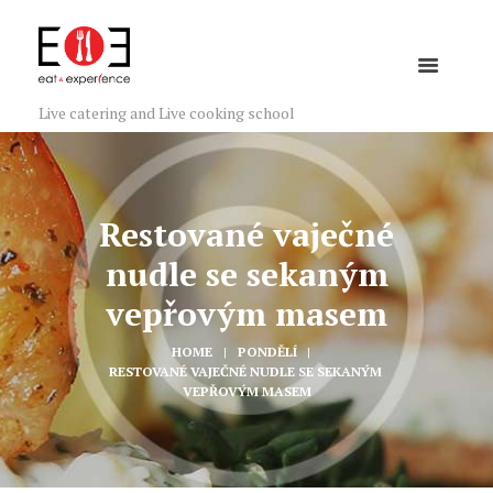
Live catering and Live cooking school
Restované vaječné
nudle se sekaným
vepřovým masem
HOME
PONDĚLÍ
RESTOVANÉ VAJEČNÉ NUDLE SE SEKANÝM 
VEPŘOVÝM MASEM